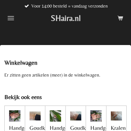
Voor 14:00 besteld = vandaag verzonden
Ga
direct
SHaira.nl
naar
de
hoofdinhoud
Winkelwagen
Er zitten geen artikelen (meer) in de winkelwagen.
Bekijk ook eens
Handgemaakte
Goudkleurig
Handgemaakte
Goudkleurig
Handgemaakte
Kralen