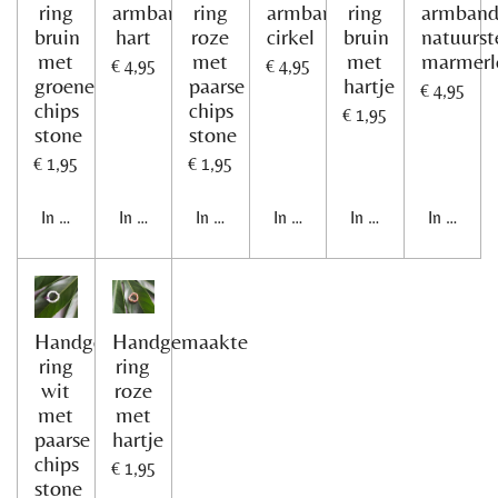
ring
armband
ring
armband
ring
armban
bruin
hart
roze
cirkel
bruin
natuurst
met
met
met
marmerl
€ 4,95
€ 4,95
groene
paarse
hartje
€ 4,95
chips
chips
€ 1,95
stone
stone
€ 1,95
€ 1,95
In winkelwagen
In winkelwagen
In winkelwagen
In winkelwagen
In winkelwagen
In winke
Handgemaakte
Handgemaakte
ring
ring
wit
roze
met
met
paarse
hartje
chips
€ 1,95
stone