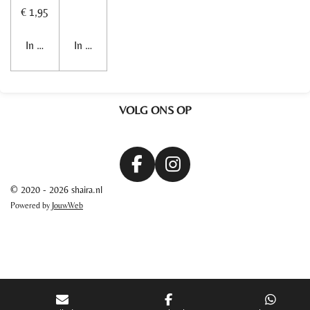
€ 1,95
In winkelwagen
In winkelwagen
VOLG ONS OP
F
I
a
n
© 2020 - 2026 shaira.nl
c
s
Powered by
JouwWeb
e
t
b
a
o
g
o
r
k
a
m