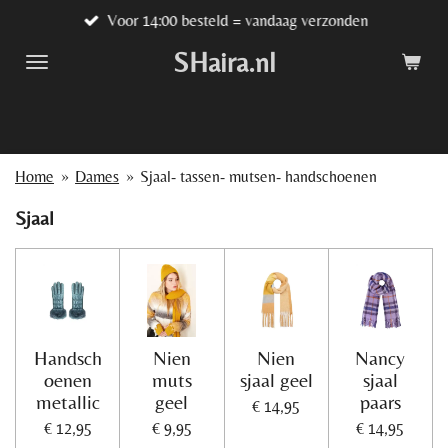
Voor 14:00 besteld = vandaag verzonden
Ga
direct
SHaira.nl
naar
de
hoofdinhoud
Home
»
Dames
»
Sjaal- tassen- mutsen- handschoenen
Sjaal
Handsch
Nien
Nien
Nancy
oenen
muts
sjaal geel
sjaal
metallic
geel
paars
€ 14,95
€ 12,95
€ 9,95
€ 14,95