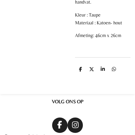
handvat.
Kleur :
Taupe
Materiaal :
Katoen-
h
out
Afmeting: 46cm x 26cm
D
D
S
D
e
e
h
e
l
e
a
l
e
l
r
e
n
e
n
VOLG ONS OP
F
I