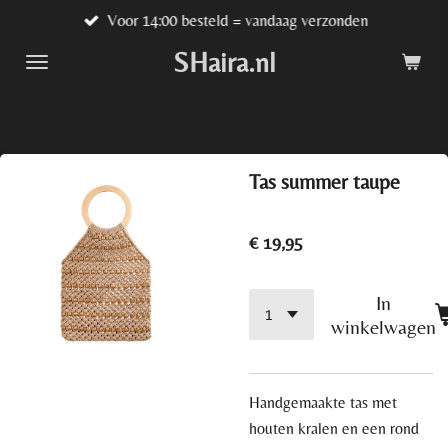
Voor 14:00 besteld = vandaag verzonden
Ga
direct
SHaira.nl
naar
de
hoofdinhoud
Tas summer taupe
€ 19,95
In
winkelwagen
Handgemaakte tas met
houten kralen en een rond