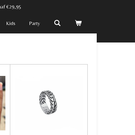
naf €29,95
Kids
Party