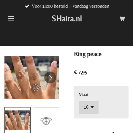
Voor 14:00 besteld = vandaag verzonden
Ga
direct
SHaira.nl
naar
de
hoofdinhoud
Ring peace
€ 7,95
Maat