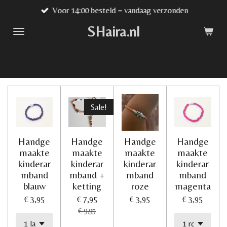
Voor 14:00 besteld = vandaag verzonden
Ga
direct
SHaira.nl
naar
de
hoofdinhoud
Sale!
Handge
Handge
Handge
Handge
maakte
maakte
maakte
maakte
kinderar
kinderar
kinderar
kinderar
mband
mband +
mband
mband
blauw
ketting
roze
magenta
€ 3,95
€ 7,95
€ 3,95
€ 3,95
€ 9,95