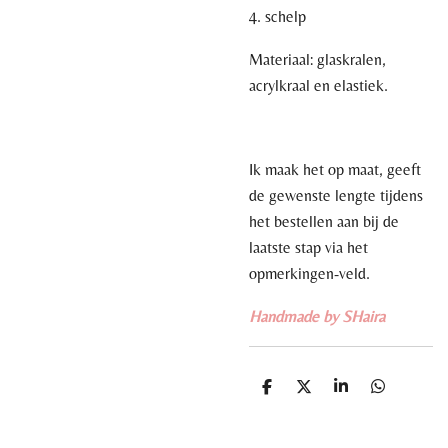
4. schelp
Materiaal: glaskralen,
acrylkraal en elastiek.
Ik maak het op maat, geeft
de gewenste lengte
tijdens
het bestellen aan bij de
laatste stap via het
opmerkingen-veld.
Handmade by SHaira
D
D
S
D
e
e
h
e
l
e
a
l
e
l
r
e