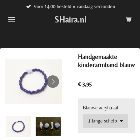
Voor 14:00 besteld = vandaag verzonden
Ga
direct
SHaira.nl
naar
de
hoofdinhoud
Handgemaakte
kinderarmband blauw
€ 3,95
Blauwe acrylkraal