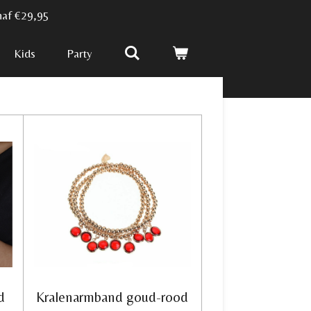
naf €29,95
Kids
Party
d
Kralenarmband goud-rood