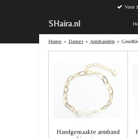
Voor 
Ga
direct
SHaira.nl
naar
H
de
hoofdinhoud
Home
»
Dames
»
Armbanden
»
Goudkl
Handgemaakte armband