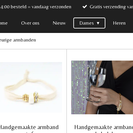
14:00 besteld = vandaag verzonden
Gratis verzending va
ome
Over ons
Nieuw
Dames
Heren
eurige armbanden
Handgemaakte armband
Handgemaakte armban