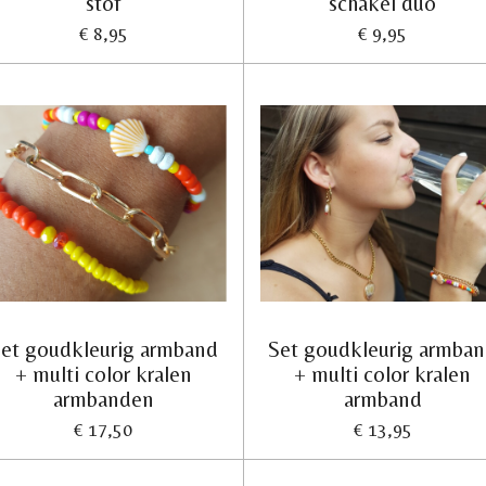
stof
schakel duo
€ 8,95
€ 9,95
et goudkleurig armband
Set goudkleurig armba
+ multi color kralen
+ multi color kralen
armbanden
armband
€ 17,50
€ 13,95