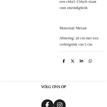
een cirkel. Cirkels staan
voor oneindigheid.
Materiaal: Metaal
Afmeting: 16 cm met een
verlengstuk van 5 cm.
D
D
S
D
e
e
h
e
l
e
a
l
e
l
r
e
n
e
n
VOLG ONS OP