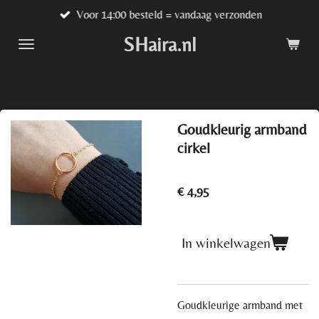
Voor 14:00 besteld = vandaag verzonden
Ga
direct
SHaira.nl
naar
de
hoofdinhoud
Goudkleurig armband
cirkel
€ 4,95
In winkelwagen
Goudkleurige armband met