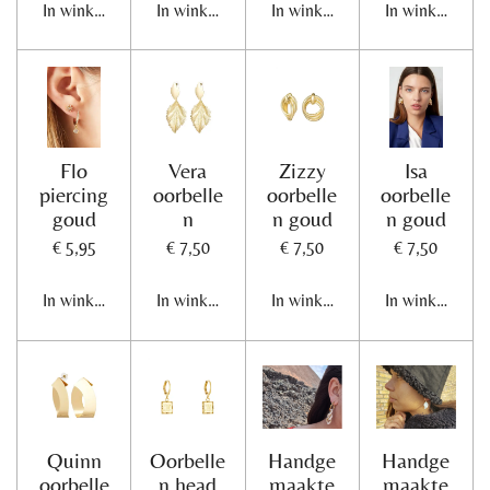
In winkelwagen
In winkelwagen
In winkelwagen
In winkelwage
Flo
Vera
Zizzy
Isa
piercing
oorbelle
oorbelle
oorbelle
goud
n
n goud
n goud
€ 5,95
€ 7,50
€ 7,50
€ 7,50
In winkelwagen
In winkelwagen
In winkelwagen
In winkelwage
Quinn
Oorbelle
Handge
Handge
oorbelle
n head
maakte
maakte