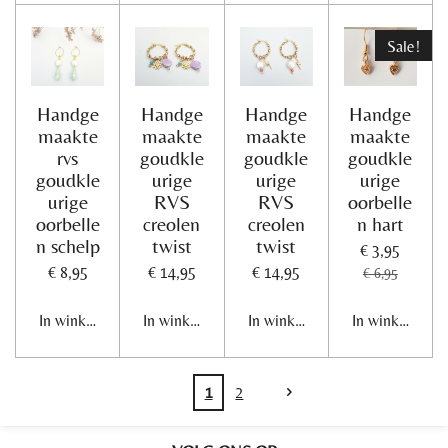
Sale!
Handge
Handge
Handge
Handge
maakte
maakte
maakte
maakte
rvs
goudkle
goudkle
goudkle
goudkle
urige
urige
urige
urige
RVS
RVS
oorbelle
oorbelle
creolen
creolen
n hart
n schelp
twist
twist
€ 3,95
€ 8,95
€ 14,95
€ 14,95
€ 6,95
In winkelwagen
In winkelwagen
In winkelwagen
In winkelwage
1
2