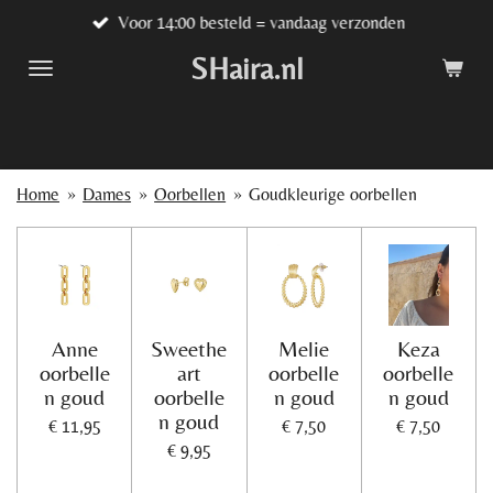
Voor 14:00 besteld = vandaag verzonden
Ga
direct
SHaira.nl
naar
de
hoofdinhoud
Home
»
Dames
»
Oorbellen
»
Goudkleurige oorbellen
Anne
Sweethe
Melie
Keza
oorbelle
art
oorbelle
oorbelle
n goud
oorbelle
n goud
n goud
n goud
€ 11,95
€ 7,50
€ 7,50
€ 9,95