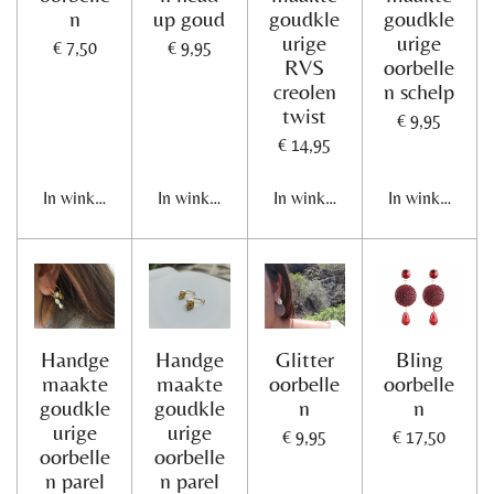
n
up goud
goudkle
goudkle
urige
urige
€ 7,50
€ 9,95
RVS
oorbelle
creolen
n schelp
twist
€ 9,95
€ 14,95
In winkelwagen
In winkelwagen
In winkelwagen
In winkelwage
Handge
Handge
Glitter
Bling
maakte
maakte
oorbelle
oorbelle
goudkle
goudkle
n
n
urige
urige
€ 9,95
€ 17,50
oorbelle
oorbelle
n parel
n parel