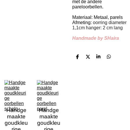
met de andere
pareloorbellen.
Materiaal: Metaal, parels
Afmeting:
oorring diameter
1,1cm hanger: 2 cm lang
Handmade by SHaira
D
D
S
D
e
e
h
e
l
e
a
l
e
l
r
e
n
e
n
Handge
Handge
maakte
maakte
goudkleu
goudkleu
rige
rige