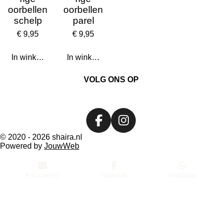
oorbellen
oorbellen
schelp
parel
€ 9,95
€ 9,95
In winkelwagen
In winkelwagen
VOLG ONS OP
F
I
a
n
© 2020 - 2026 shaira.nl
Powered by
JouwWeb
c
s
e
t
b
a
E-mailadres
Facebook
WhatsApp
o
g
o
r
k
a
m