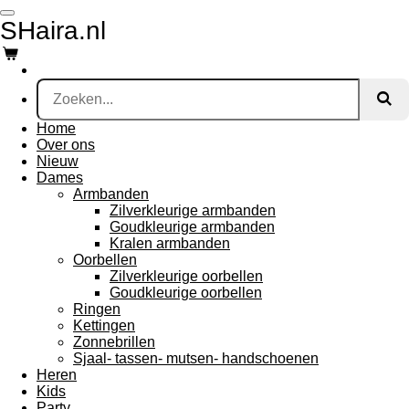
Ga
SHaira.nl
direct
naar
de
hoofdinhoud
Home
Over ons
Nieuw
Dames
Armbanden
Zilverkleurige armbanden
Goudkleurige armbanden
Kralen armbanden
Oorbellen
Zilverkleurige oorbellen
Goudkleurige oorbellen
Ringen
Kettingen
Zonnebrillen
Sjaal- tassen- mutsen- handschoenen
Heren
Kids
Party