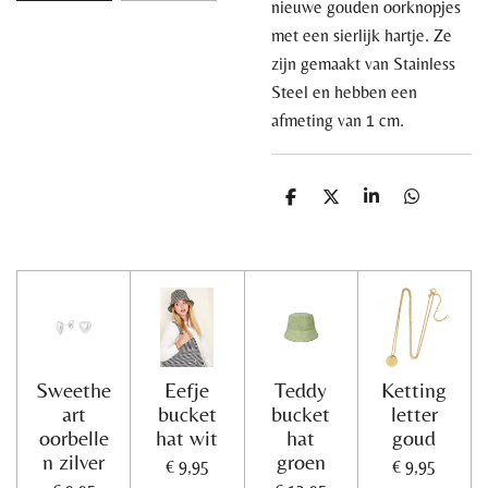
nieuwe gouden oorknopjes
met een sierlijk hartje. Ze
zijn gemaakt van Stainless
Steel en hebben een
afmeting van 1 cm.
D
D
S
D
e
e
h
e
l
e
a
l
e
l
r
e
n
e
n
Sweethe
Eefje
Teddy
Ketting
art
bucket
bucket
letter
oorbelle
hat wit
hat
goud
n zilver
groen
€ 9,95
€ 9,95