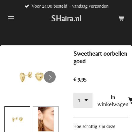
Voor 14:00 besteld = vandaag verzonden
Ga
direct
SHaira.nl
naar
de
hoofdinhoud
Sweetheart oorbellen
goud
€ 9,95
In
winkelwagen
Hoe schattig zijn deze