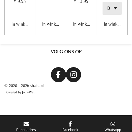
€ 9,95
€ 13,95
In winkelwagen
In winkelwagen
In winkelwagen
In winkelwage
VOLG ONS OP
F
I
a
n
© 2020 - 2026 shaira.nl
c
s
Powered by
JouwWeb
e
t
b
a
o
g
o
r
k
a
E-mailadres
Facebook
WhatsApp