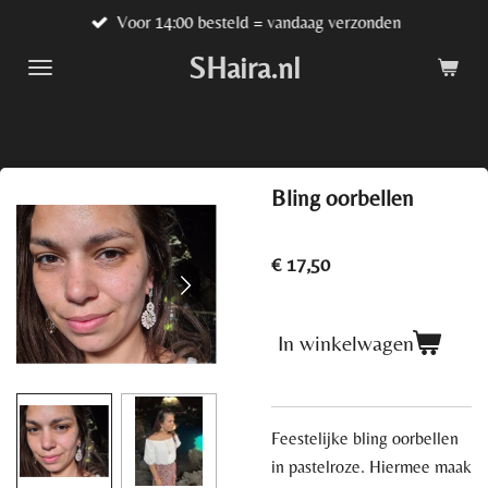
Voor 14:00 besteld = vandaag verzonden
Ga
direct
SHaira.nl
naar
de
hoofdinhoud
Bling oorbellen
€ 17,50
In winkelwagen
Feestelijke bling oorbellen
in pastelroze. Hiermee maak