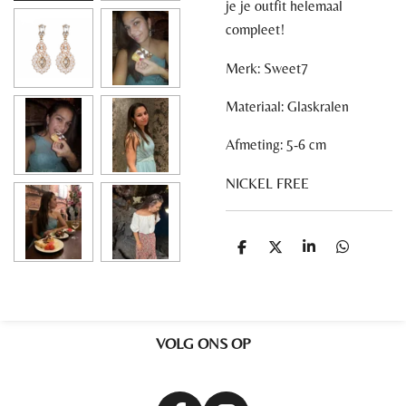
je je outfit helemaal
compleet!
Merk: Sweet7
Materiaal:
Glaskralen
Afmeting:
5-6 cm
NICKEL FREE
D
D
S
D
e
e
h
e
l
e
a
l
e
l
r
e
n
e
n
VOLG ONS OP