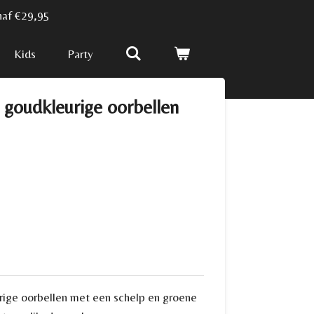
naf €29,95
Kids
Party
goudkleurige oorbellen
ige oorbellen met een schelp en groene