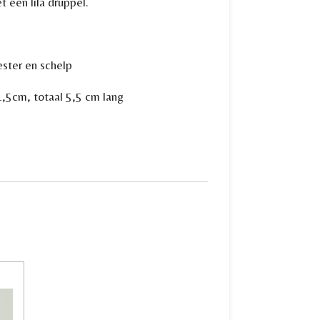
t een lila druppel.
ester en schelp
1,5cm, totaal 5,5 cm lang