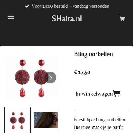
Voor 14:00 besteld = vandaag verzonden
Ga
direct
SHaira.nl
naar
de
hoofdinhoud
Bling oorbellen
€ 17,50
In winkelwagen
Feestelijke bling oorbellen.
Hiermee maak je je outfit