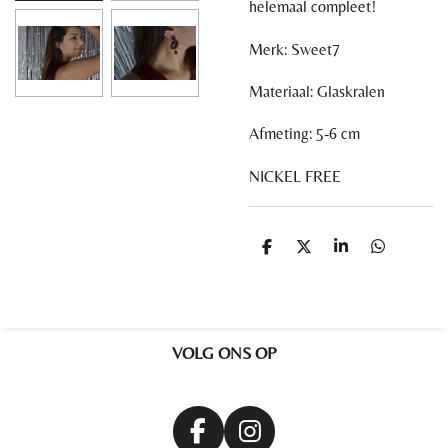
helemaal compleet!
Merk: Sweet7
Materiaal:
Glaskralen
Afmeting: 5-6 cm
NICKEL FREE
D
D
S
D
e
e
h
e
l
e
a
l
e
l
r
e
n
e
n
VOLG ONS OP
F
I