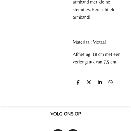
armband met kleine
steentjes. Een subtiele
armband!
Materiaal: Metaal
Afmeting: 18 cm met een
verlengstuk van 7,5 cm
D
D
S
D
e
e
h
e
l
e
a
l
e
l
r
e
n
e
n
VOLG ONS OP