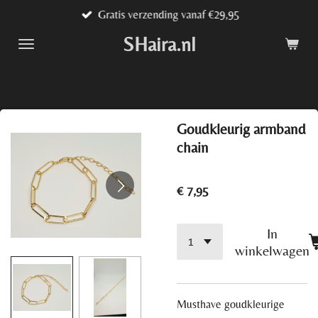
Gratis verzending vanaf €29,95
Ga
direct
SHaira.nl
naar
de
hoofdinhoud
Goudkleurig armband
chain
€ 7,95
In
winkelwagen
Musthave goudkleurige