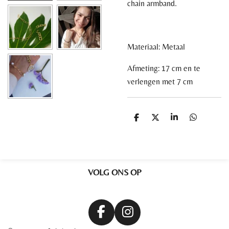
chain armband.
Materiaal: Metaal
Afmeting: 17 cm en te
verlengen met 7 cm
D
D
S
D
e
e
h
e
l
e
a
l
e
l
r
e
n
e
n
VOLG ONS OP
F
I