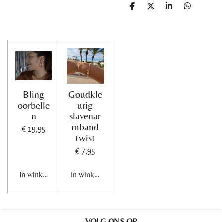
D
D
S
D
e
e
h
e
l
e
a
l
e
l
r
e
n
e
n
Bling
Goudkle
oorbelle
urig
n
slavenar
mband
€ 19,95
twist
€ 7,95
In winkelwagen
In winkelwagen
VOLG ONS OP