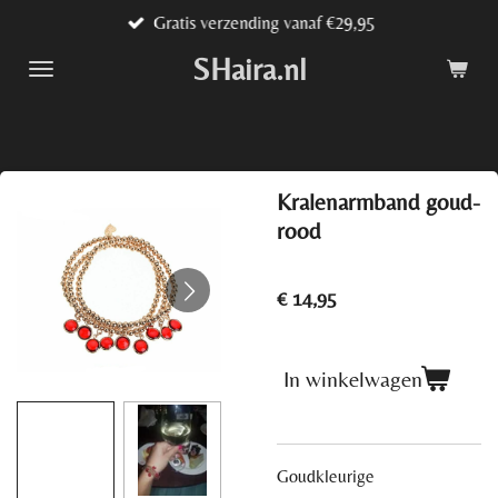
Gratis verzending vanaf €29,95
Ga
direct
SHaira.nl
naar
de
hoofdinhoud
Kralenarmband goud-
rood
€ 14,95
In winkelwagen
Goudkleurige