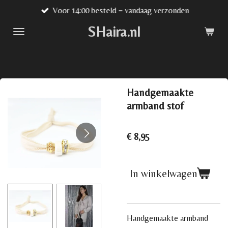
Voor 14:00 besteld = vandaag verzonden
Ga
direct
SHaira.nl
naar
de
hoofdinhoud
Handgemaakte
armband stof
€ 8,95
In winkelwagen
Handgemaakte armband