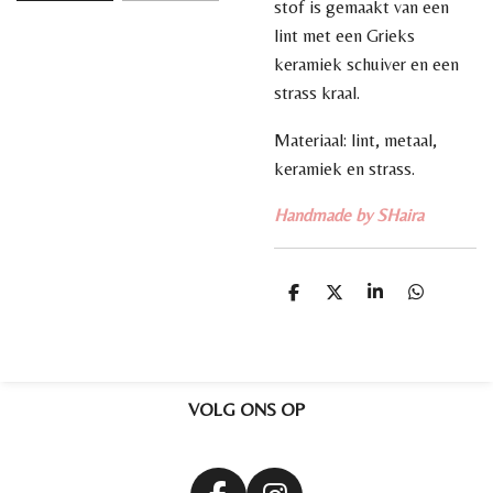
stof is gemaakt van een
lint met een Grieks
keramiek schuiver en een
strass kraal.
Materiaal: lint, metaal,
keramiek en strass.
Handmade by SHaira
D
D
S
D
e
e
h
e
l
e
a
l
e
l
r
e
n
e
n
VOLG ONS OP