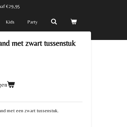
naf €29,95
Kids
Party
nd met zwart tussenstuk
gen
band met een zwart tussenstuk.