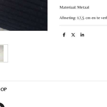
Materiaal: Metaal
Afmeting: 17,5 cm en te ve
D
D
S
e
e
h
l
e
a
e
l
r
n
e
 OP