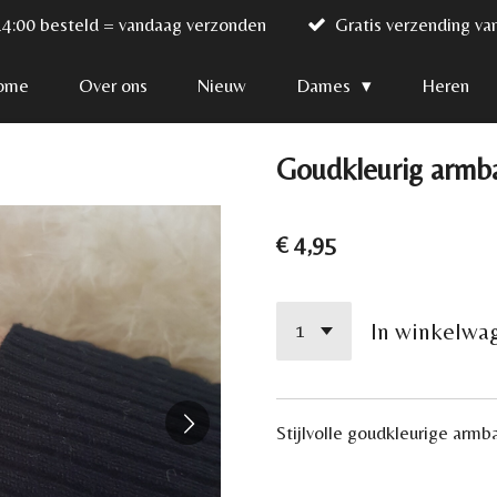
14:00 besteld = vandaag verzonden
Gratis verzending va
ome
Over ons
Nieuw
Dames
Heren
Goudkleurig armba
€ 4,95
In winkelwa
Stijlvolle goudkleurige arm