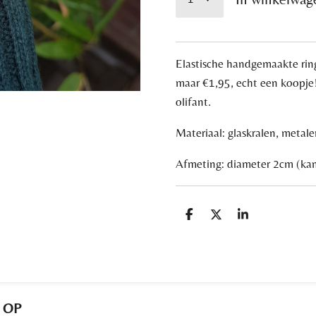
Elastische handgemaakte ring
maar €1,95, echt een koopje!
olifant.
Materiaal: glaskralen, metale
Afmeting: diameter 2cm (ka
D
D
S
e
e
h
l
e
a
e
l
r
n
e
 OP