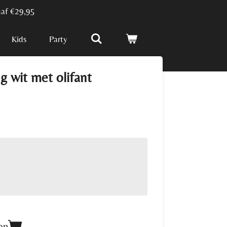
naf €29,95
Kids
Party
 wit met olifant
en