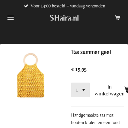
Voor 14:00 besteld = vandaag verzonden
Ga
direct
SHaira.nl
naar
de
hoofdinhoud
Tas summer geel
€ 19,95
In
winkelwagen
Handgemaakte tas met
houten kralen en een rond