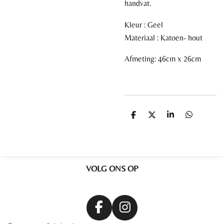
handvat.
Kleur :
Geel
Materiaal :
Katoen-
h
out
Afmeting: 46cm x 26cm
D
D
S
D
e
e
h
e
l
e
a
l
e
l
r
e
n
e
n
VOLG ONS OP
F
I