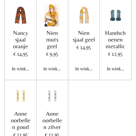
n
e
n
Nancy
Nien
Nien
Handsch
sjaal
muts
sjaal geel
oenen
oranje
geel
metallic
€ 14,95
€ 14,95
€ 9,95
€ 12,95
In winkelwagen
In winkelwagen
In winkelwagen
In winkelwage
Anne
Anne
oorbelle
oorbelle
n goud
n zilver
€ 11,95
€ 11,95