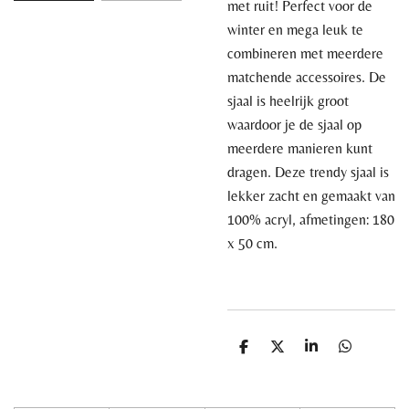
met ruit! Perfect voor de
winter en mega leuk te
combineren met meerdere
matchende accessoires. De
sjaal is heelrijk groot
waardoor je de sjaal op
meerdere manieren kunt
dragen. Deze trendy sjaal is
lekker zacht en gemaakt van
100% acryl, afmetingen: 180
x 50 cm.
D
D
S
D
e
e
h
e
l
e
a
l
e
l
r
e