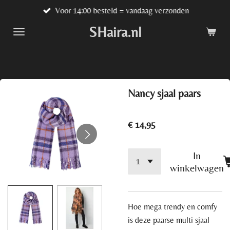
Voor 14:00 besteld = vandaag verzonden
Ga
direct
SHaira.nl
naar
de
hoofdinhoud
Nancy sjaal paars
€ 14,95
In
winkelwagen
Hoe mega trendy en comfy
is deze paarse multi sjaal