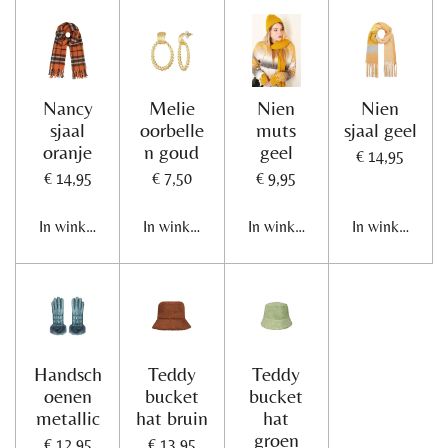
n
e
n
Nancy
Melie
Nien
Nien
sjaal
oorbelle
muts
sjaal geel
oranje
n goud
geel
€ 14,95
€ 14,95
€ 7,50
€ 9,95
In winkelwagen
In winkelwagen
In winkelwagen
In winkelwage
Handsch
Teddy
Teddy
oenen
bucket
bucket
metallic
hat bruin
hat
groen
€ 12,95
€ 13,95