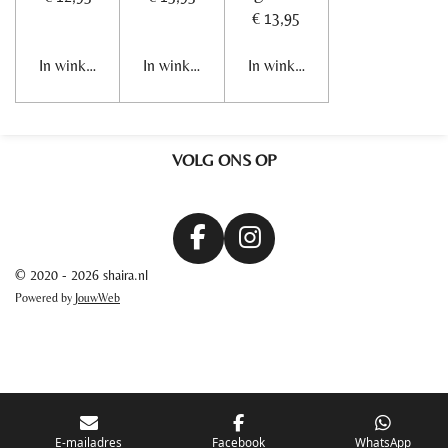
€ 13,95
In winkelwagen
In winkelwagen
In winkelwagen
VOLG ONS OP
F
I
a
n
© 2020 - 2026 shaira.nl
c
s
Powered by
JouwWeb
e
t
b
a
o
g
o
r
k
a
m
E-mailadres
Facebook
WhatsApp