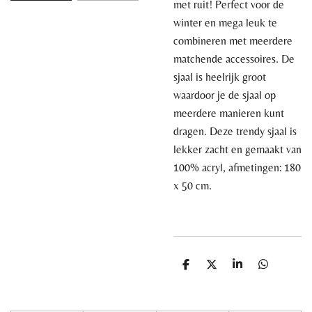
met ruit! Perfect voor de
winter en mega leuk te
combineren met meerdere
matchende accessoires. De
sjaal is heelrijk groot
waardoor je de sjaal op
meerdere manieren kunt
dragen. Deze trendy sjaal is
lekker zacht en gemaakt van
100% acryl, afmetingen: 180
x 50 cm.
D
D
S
D
e
e
h
e
l
e
a
l
e
l
r
e