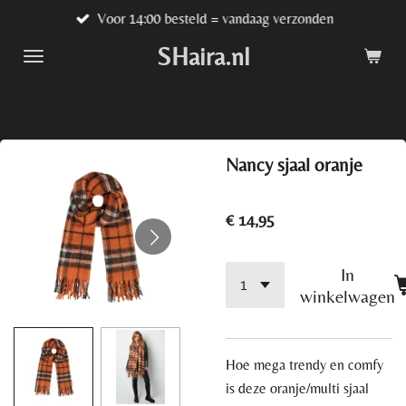
Voor 14:00 besteld = vandaag verzonden
Ga
direct
SHaira.nl
naar
de
hoofdinhoud
Nancy sjaal oranje
€ 14,95
In
winkelwagen
Hoe mega trendy en comfy
is deze oranje/multi sjaal