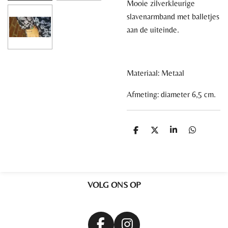
Mooie zilverkleurige
slavenarmband met balletjes
aan de uiteinde.
Materiaal: Metaal
Afmeting: diameter 6,5 cm.
D
D
S
D
e
e
h
e
l
e
a
l
e
l
r
e
n
e
n
VOLG ONS OP