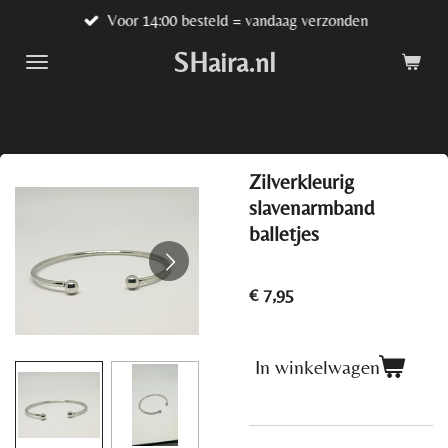
Voor 14:00 besteld = vandaag verzonden
Ga
direct
SHaira.nl
naar
de
hoofdinhoud
Zilverkleurig
slavenarmband
balletjes
€ 7,95
In winkelwagen