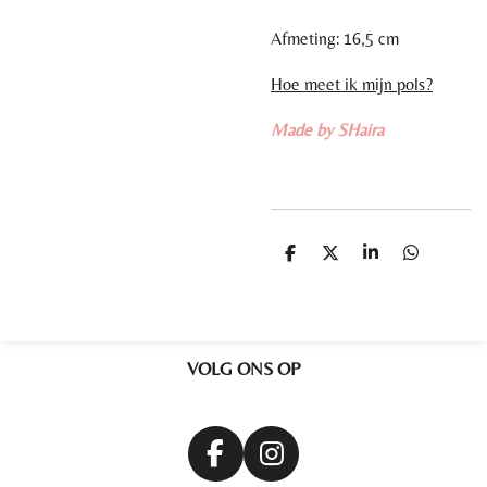
Afmeting: 16,5 cm
Hoe meet ik mijn pols?
Made by SHaira
D
D
S
D
e
e
h
e
l
e
a
l
e
l
r
e
n
e
n
VOLG ONS OP
F
I