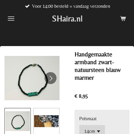
Voor 14:00 besteld = vandaag verzonden
Ga
direct
SHaira.nl
naar
de
hoofdinhoud
Handgemaakte
armband zwart-
natuursteen blauw
marmer
€ 8,95
Polsmaat