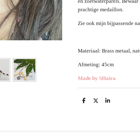
en zoetwaterparels.
Bewaar e
prachtige medaillon.
Zie ook mijn bijpassende n
Materiaal: Brass metaal, na
Afmeting: 45cm
Made by SHaira
D
D
S
e
e
h
l
e
a
e
l
r
n
e