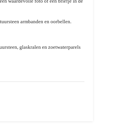
en waardevolle foto of een briefje in de
atuursteen armbanden en oorbellen.
tuursteen, glaskralen en zoetwaterparels