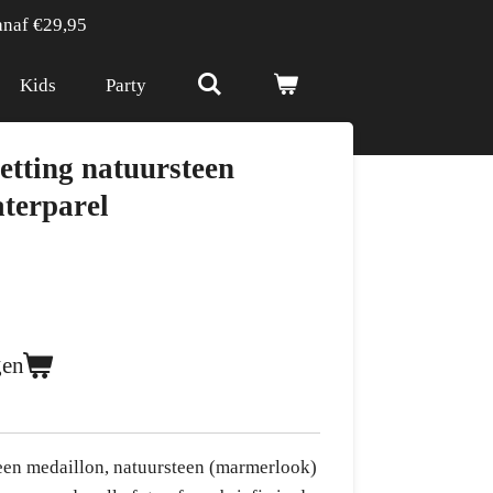
anaf €29,95
Kids
Party
tting natuursteen
terparel
gen
en medaillon, natuursteen (marmerlook)