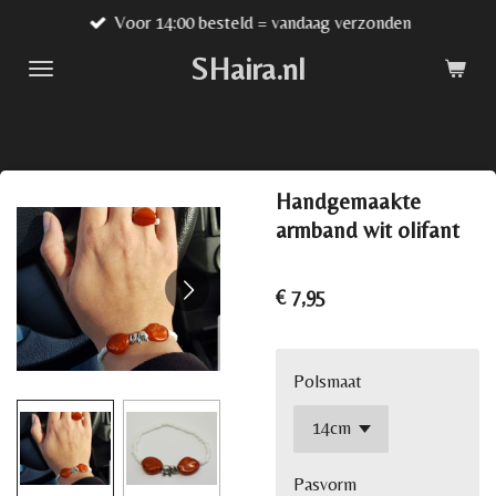
Voor 14:00 besteld = vandaag verzonden
Ga
direct
SHaira.nl
naar
de
hoofdinhoud
Handgemaakte
armband wit olifant
€ 7,95
Polsmaat
Pasvorm