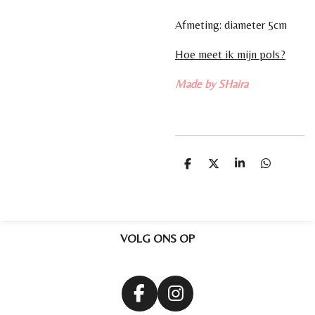
Afmeting: diameter 5cm
Hoe meet ik mijn pols?
Made by SHaira
D
D
S
D
e
e
h
e
l
e
a
l
e
l
r
e
n
e
n
VOLG ONS OP
F
I