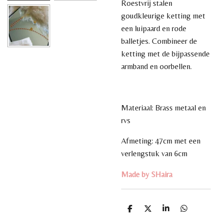
Roestvrij stalen
goudkleurige ketting met
een luipaard en rode
balletjes. Combineer de
ketting met de bijpassende
armband en oorbellen.
Materiaal: Brass metaal en
rvs
Afmeting: 47cm met een
verlengstuk van 6cm
Made by SHaira
D
D
S
D