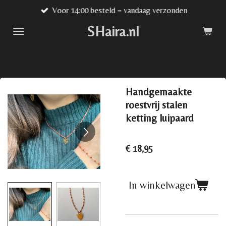
Voor 14:00 besteld = vandaag verzonden
Ga
direct
SHaira.nl
naar
de
hoofdinhoud
Handgemaakte
roestvrij stalen
ketting luipaard
€ 18,95
In winkelwagen