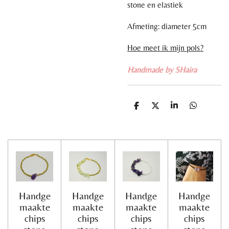
stone en elastiek
Afmeting: diameter 5cm
Hoe meet ik mijn pols?
Handmade by SHaira
D
D
S
D
e
e
h
e
l
e
a
l
e
l
r
e
n
e
n
Handge
Handge
Handge
Handge
maakte
maakte
maakte
maakte
chips
chips
chips
chips