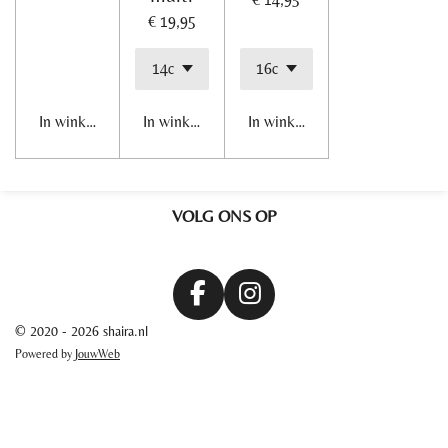
€ 19,95
In winkelwagen
In winkelwagen
In winkelwagen
VOLG ONS OP
F
I
a
n
© 2020 - 2026 shaira.nl
c
s
Powered by
JouwWeb
e
t
b
a
o
g