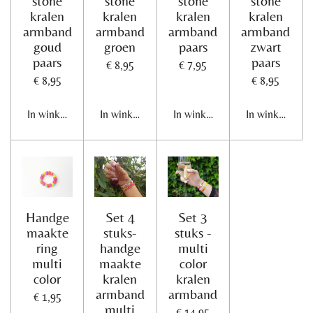
stone
stone
stone
stone
kralen
kralen
kralen
kralen
armband
armband
armband
armband
goud
groen
paars
zwart
paars
paars
€ 8,95
€ 7,95
€ 8,95
€ 8,95
In winkelwagen
In winkelwagen
In winkelwagen
In winkelwage
Handge
Set 4
Set 3
maakte
stuks-
stuks -
ring
handge
multi
multi
maakte
color
color
kralen
kralen
armband
armband
€ 1,95
multi
€ 14,95