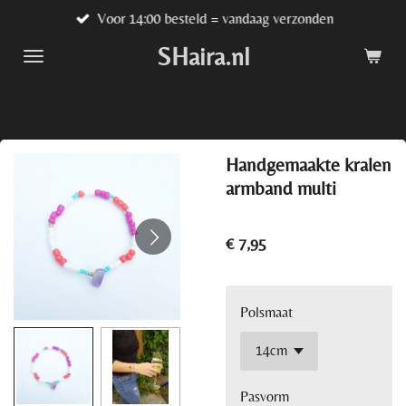
Voor 14:00 besteld = vandaag verzonden
Ga
direct
SHaira.nl
naar
de
hoofdinhoud
Handgemaakte kralen
armband multi
€ 7,95
Polsmaat
Pasvorm