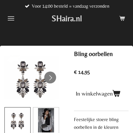
Voor 14:00 besteld = vandaag verzonden
Ga
direct
SHaira.nl
naar
de
hoofdinhoud
Bling oorbellen
€ 14,95
In winkelwagen
Feestelijke stoere bling
oorbellen in de kleuren