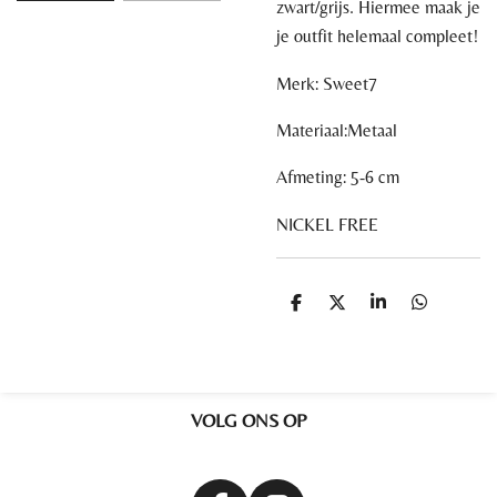
zwart/grijs. Hiermee maak je
je outfit helemaal compleet!
Merk: Sweet7
Materiaal:
Metaal
Afmeting:
5-6 cm
NICKEL FREE
D
D
S
D
e
e
h
e
l
e
a
l
e
l
r
e
n
e
n
VOLG ONS OP