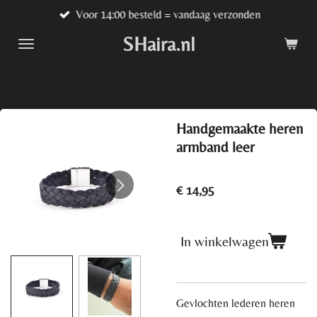
Voor 14:00 besteld = vandaag verzonden
Ga
direct
SHaira.nl
naar
de
hoofdinhoud
Handgemaakte heren
armband leer
€ 14,95
In winkelwagen
Gevlochten lederen heren