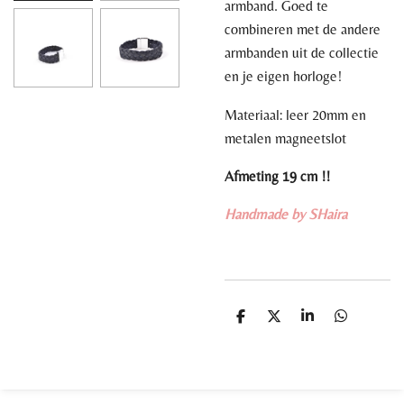
armband. Goed te
combineren met de andere
armbanden uit de collectie
en je eigen horloge!
Materiaal: leer 20mm en
metalen magneetslot
Afmeting 19 cm !!
Handmade by SHaira
D
D
S
D
e
e
h
e
l
e
a
l
e
l
r
e
n
e
n