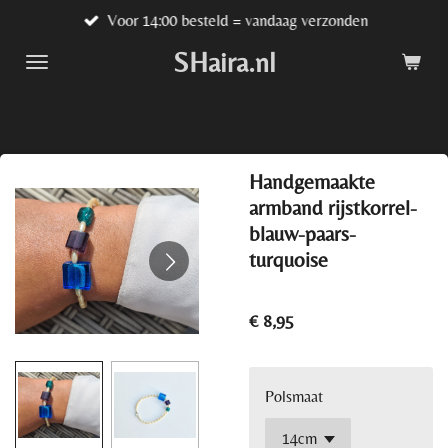
Voor 14:00 besteld = vandaag verzonden
Ga
direct
SHaira.nl
naar
de
hoofdinhoud
Handgemaakte
armband rijstkorrel-
blauw-paars-
turquoise
€ 8,95
Polsmaat