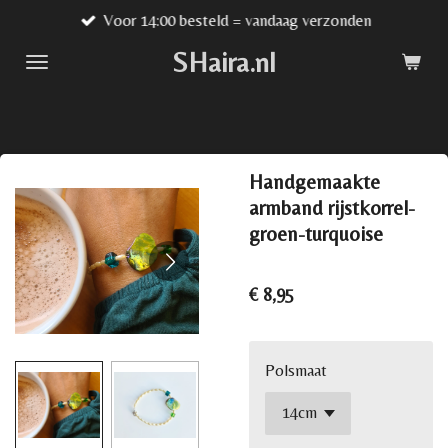
Voor 14:00 besteld = vandaag verzonden
Ga
direct
SHaira.nl
naar
de
hoofdinhoud
Handgemaakte
armband rijstkorrel-
groen-turquoise
€ 8,95
Polsmaat