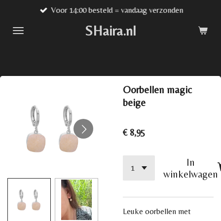
Voor 14:00 besteld = vandaag verzonden
Ga
direct
SHaira.nl
naar
de
hoofdinhoud
Oorbellen magic
beige
€ 8,95
In
winkelwagen
Leuke oorbellen met