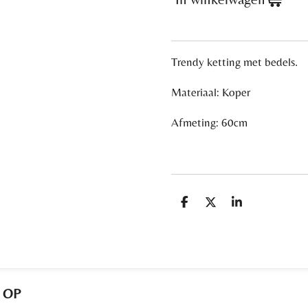
Trendy ketting met bedels.
Materiaal: Koper
Afmeting: 60cm
D
D
S
e
e
h
l
e
a
e
l
r
n
e
 OP