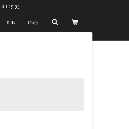
naf €29,95
Kids
Party