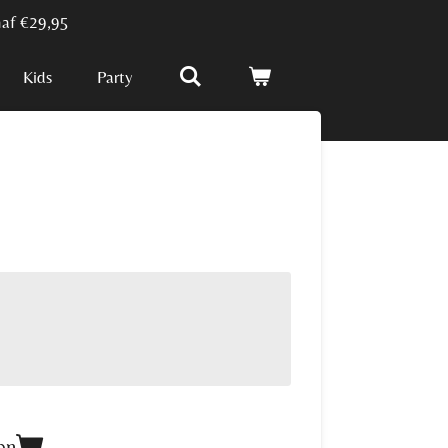
naf €29,95
Kids
Party
en