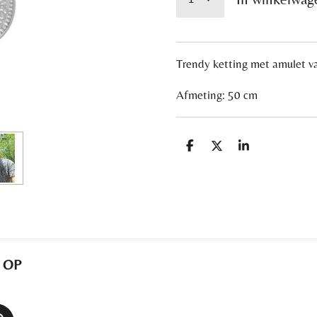
Trendy ketting met amulet v
Afmeting: 50 cm
D
D
S
e
e
h
l
e
a
e
l
r
n
e
 OP