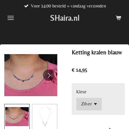
Voor 14:00 besteld = vandaag verzonden
Ga
direct
SHaira.nl
naar
de
hoofdinhoud
Ketting kralen blauw
€ 14,95
Kleur