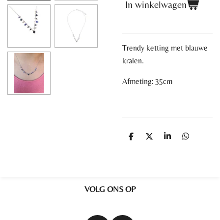
In winkelwagen
Trendy ketting met blauwe
kralen.
Afmeting: 35cm
D
D
S
D
e
e
h
e
l
e
a
l
e
l
r
e
n
e
n
VOLG ONS OP