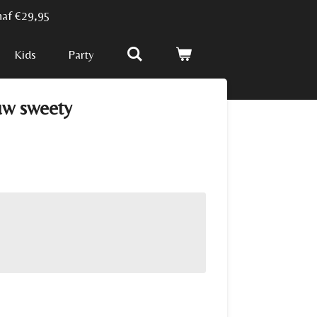
naf €29,95
Kids
Party
auw sweety