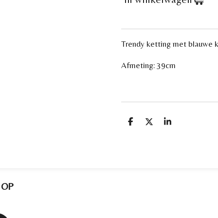
Trendy ketting met blauwe k
Afmeting: 39cm
D
D
S
e
e
h
l
e
a
e
l
r
n
e
 OP