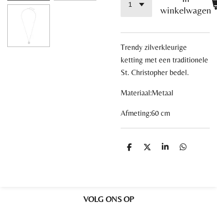
winkelwagen
Trendy zilverkleurige
ketting met een traditionele
St. Christopher bedel.
Materiaal:Metaal
Afmeting:60 cm
D
D
S
D
e
e
h
e
l
e
a
l
e
l
r
e
n
e
n
VOLG ONS OP