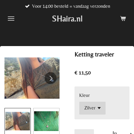
Voor 14:00 besteld = vandaag verzonden
Ga
direct
SHaira.nl
naar
de
hoofdinhoud
Ketting traveler
€ 11,50
Kleur
In