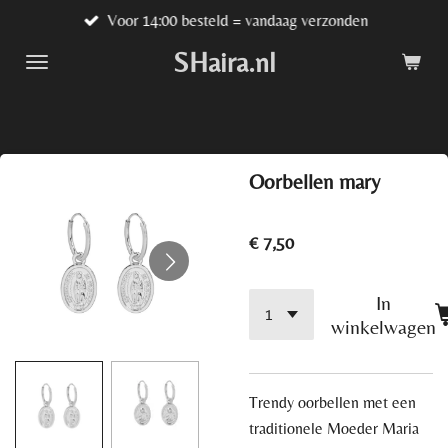
Voor 14:00 besteld = vandaag verzonden
Ga
direct
SHaira.nl
naar
de
hoofdinhoud
Oorbellen mary
€ 7,50
In
winkelwagen
Trendy oorbellen met een
traditionele Moeder Maria