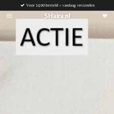
Voor 14:00 besteld = vandaag verzonden
Ga
direct
SHaira.nl
naar
de
hoofdinhoud