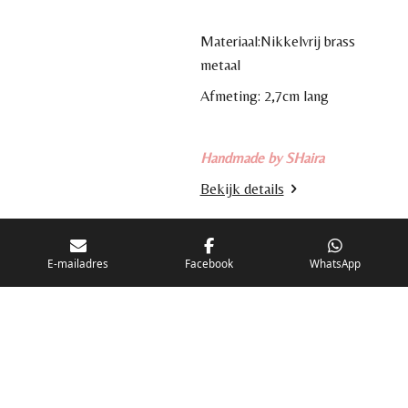
Materiaal:Nikkelvrij brass
metaal
Afmeting: 2,7cm lang
Handmade by SHaira
Bekijk details
In winkelwagen
E-mailadres
Facebook
WhatsApp
VOLG ONS OP
F
I