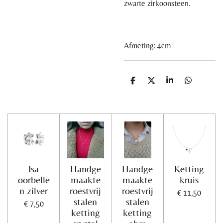
zwarte zirkoonsteen.
Afmeting: 4cm
D
D
S
D
e
e
h
e
l
e
a
l
e
l
r
e
n
e
n
Isa
Handge
Handge
Ketting
oorbelle
maakte
maakte
kruis
n zilver
roestvrij
roestvrij
€ 11,50
stalen
stalen
€ 7,50
ketting
ketting