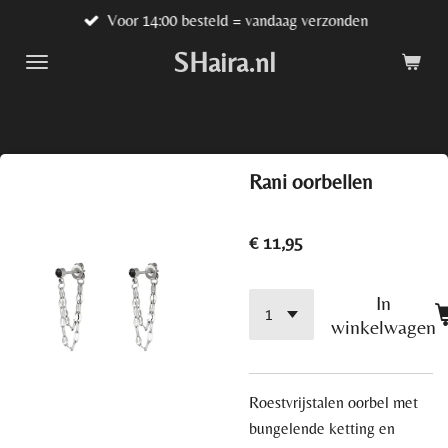
Voor 14:00 besteld = vandaag verzonden
Ga
direct
SHaira.nl
naar
de
hoofdinhoud
Rani oorbellen
€ 11,95
In
winkelwagen
Roestvrijstalen oorbel met
bungelende ketting en