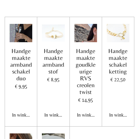
e
e
h
e
l
e
a
l
e
l
r
e
n
e
n
Handge
Handge
Handge
Handge
maakte
maakte
maakte
maakte
armband
armband
goudkle
schakel
schakel
stof
urige
ketting
duo
RVS
€ 8,95
€ 22,50
creolen
€ 9,95
twist
€ 14,95
In winkelwagen
In winkelwagen
In winkelwagen
In winkelwage