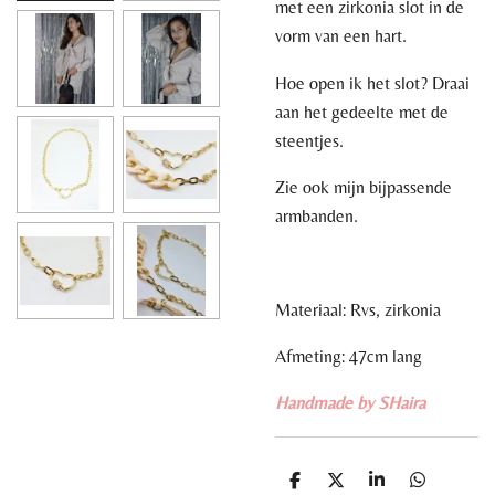
met een zirkonia slot in de
vorm van een hart.
Hoe open ik het slot? Draai
aan het gedeelte met de
steentjes.
Zie ook mijn bijpassende
armbanden.
Materiaal: Rvs, zirkonia
Afmeting: 47cm lang
Handmade by SHaira
D
D
S
D