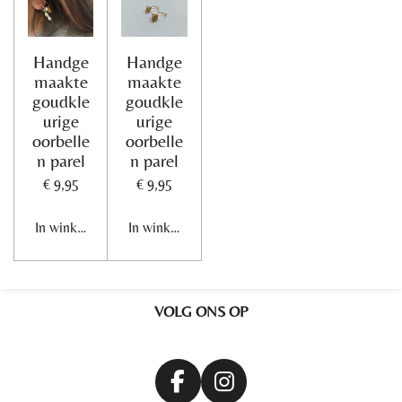
Handge
Handge
maakte
maakte
goudkle
goudkle
urige
urige
oorbelle
oorbelle
n parel
n parel
€ 9,95
€ 9,95
In winkelwagen
In winkelwagen
VOLG ONS OP
F
I