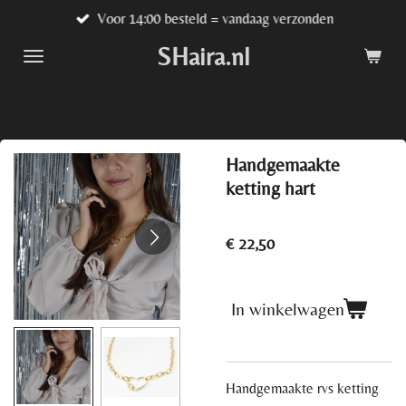
Voor 14:00 besteld = vandaag verzonden
Ga
direct
SHaira.nl
naar
de
hoofdinhoud
Handgemaakte
ketting hart
€ 22,50
In winkelwagen
Handgemaakte rvs ketting