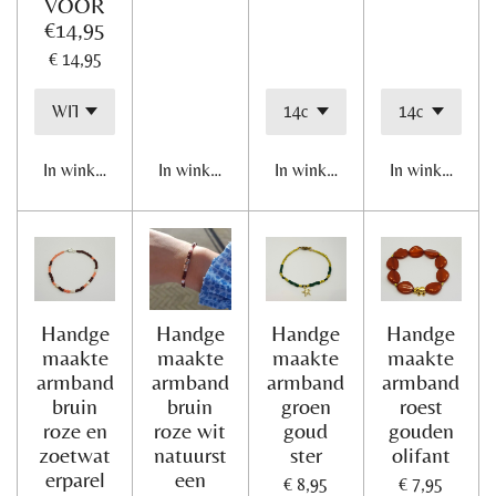
VOOR
€14,95
€ 14,95
In winkelwagen
In winkelwagen
In winkelwagen
In winkelwage
Handge
Handge
Handge
Handge
maakte
maakte
maakte
maakte
armband
armband
armband
armband
bruin
bruin
groen
roest
roze en
roze wit
goud
gouden
zoetwat
natuurst
ster
olifant
erparel
een
€ 8,95
€ 7,95