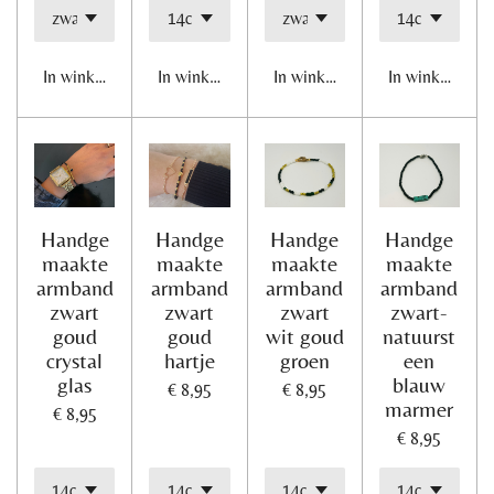
In winkelwagen
In winkelwagen
In winkelwagen
In winkelwage
Handge
Handge
Handge
Handge
maakte
maakte
maakte
maakte
armband
armband
armband
armband
zwart
zwart
zwart
zwart-
goud
goud
wit goud
natuurst
crystal
hartje
groen
een
glas
blauw
€ 8,95
€ 8,95
marmer
€ 8,95
€ 8,95