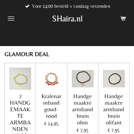
Voor 14:00 besteld = vandaag verzonden
Ga
direct
SHaira.nl
naar
de
hoofdinhoud
GLAMOUR DEAL
2
Kralenar
Handge
Handge
HANDG
mband
maakte
maakte
EMAAK
goud-
armband
armband
TE
rood
bruin
bruin
ARMBA
ohm
olifant
€ 14,95
NDEN
€ 7,95
€ 7,95